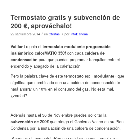
Termostato gratis y subvención de
200 €, aprovéchalo!
/
/
22 septiembre 2014
en
Ofertas
por
InfoDanena
Vaillant
regala el
termostato modulante programable
inalámbrico calorMATIC 350f
con cada
caldera de
condensación
para que puedas programar tranquilamente el
encendido y apagado de la calefacción.
Pero la palabra clave de este termost
ato es: «
modulante
» que
significa que combinado con una caldera de condensación te
hará ahorrar un 10% en el consumo del gas. No esta mal,
¿verdad?
Además hasta el 30 de Noviembre puedes solicitar la
subvención de 200€
que otorga el Gobierno Vasco en su Plan
Condensa por la instalación de una caldera de condensación.
¡Ahora es el momento! ¡Pon una caldera nueva y empieza a