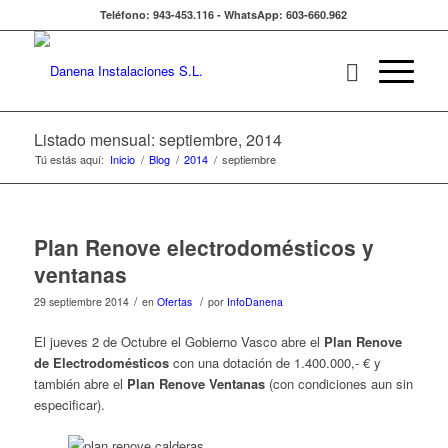
Teléfono: 943-453.116 - WhatsApp: 603-660.962
Listado mensual: septiembre, 2014
Tú estás aquí:
Inicio
/
Blog
/
2014
/
septiembre
Plan Renove electrodomésticos y
ventanas
/
/
29 septiembre 2014
en
Ofertas
por
InfoDanena
El jueves 2 de Octubre el Gobierno Vasco abre el
Plan Renove
de Electrodomésticos
con una dotación de 1.400.000,- € y
también abre el
Plan Renove Ventanas
(con condiciones aun sin
especificar).