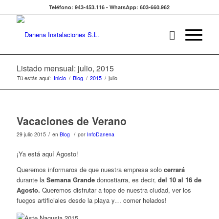
Teléfono: 943-453.116 - WhatsApp: 603-660.962
Listado mensual: julio, 2015
Tú estás aquí:
Inicio
/
Blog
/
2015
/
julio
Vacaciones de Verano
/
/
29 julio 2015
en
Blog
por
InfoDanena
¡Ya está aquí Agosto!
Queremos informaros de que nuestra empresa solo
cerrará
durante la
Semana Grande
donostiarra, es decir,
del 10 al 16 de
Agosto.
Queremos disfrutar a tope de nuestra ciudad, ver los
fuegos artificiales desde la playa y… comer helados!