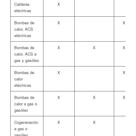
Calderas
X
eléctricas
Bombas de
X
X
calor, ACS
eléctricas
Bombas de
X
X
X
calor, ACS a
gas y gasóleo
Bombas de
X
X
calor
eléctricas
Bombas de
X
X
X
calor a gas o
gasóleo
Cogeneración
X
X
a gas o
gasóleo