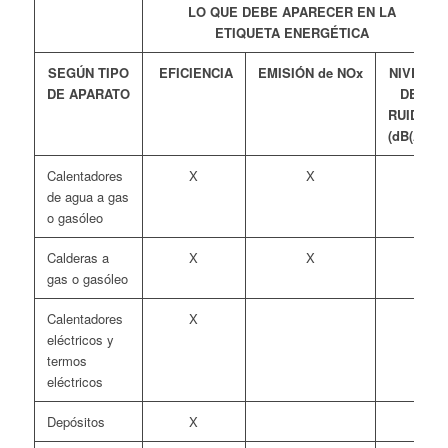
LO QUE DEBE APARECER EN LA
ETIQUETA
ENERGÉTICA
SEGÚN TIPO
EFICIENCIA
EMISIÓN
de
NOx
NIVEL
DE
APARATO
DE
RUIDO
(dB(A))
Calentadores
X
X
de agua a gas
o gasóleo
Calderas a
X
X
gas o gasóleo
Calentadores
X
eléctricos y
termos
eléctricos
Depósitos
X