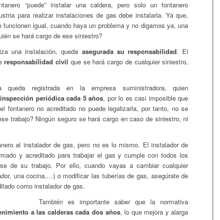
ntanero “puede” instalar una caldera, pero solo un fontanero
stria para realizar instalaciones de gas debe instalarla. Ya que,
e funcionen igual, cuando haya un problema y no digamos ya, una
uién se hará cargo de ese siniestro?
liza una instalación, queda
asegurada su responsabilidad
. El
de
responsabilidad civil
que se hará cargo de cualquier siniestro,
da queda registrada en la empresa suministradora, quien
inspección periódica cada 5 años
, por lo es casi imposible que
l fontanero no acreditado no puede legalizarla, por tanto, no se
ese trabajo? Ningún seguro se hará cargo en caso de siniestro, ni
ero al instalador de gas, pero no es lo mismo. El instalador de
rmado y acreditado para trabajar el gas y cumple con todos los
arse de su trabajo. Por ello, cuando vayas a cambiar cualquier
ador, una cocina,…) o modificar las tuberías de gas, asegúrate de
ditado como instalador de gas.
También es importante saber que la normativa
enimiento a las calderas cada dos años
, lo que mejora y alarga