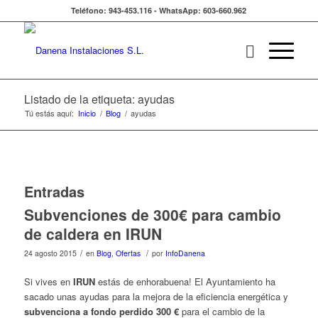
Teléfono: 943-453.116 - WhatsApp: 603-660.962
Listado de la etiqueta: ayudas
Tú estás aquí:
Inicio
/
Blog
/
ayudas
Entradas
Subvenciones de 300€ para cambio
de caldera en IRUN
/
/
24 agosto 2015
en
Blog
,
Ofertas
por
InfoDanena
Si vives en
IRUN
estás de enhorabuena! El Ayuntamiento ha
sacado unas ayudas para la mejora de la eficiencia energética y
subvenciona a fondo perdido
300 €
para el cambio de la