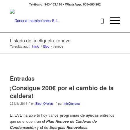
Teléfono: 943-453.116 - WhatsApp: 603-660.962
Listado de la etiqueta: renove
Tú estás aquí:
Inicio
/
Blog
/
renove
Entradas
¡Consigue 200€ por el cambio de la
caldera!
/
/
22 julio 2014
en
Blog
,
Ofertas
por
InfoDanena
El EVE ha abierto hoy varios
programas de ayudas
entre los
que se encuentran el
Plan Renove de Calderas de
Condensación
y el de
Energías Renovables
.