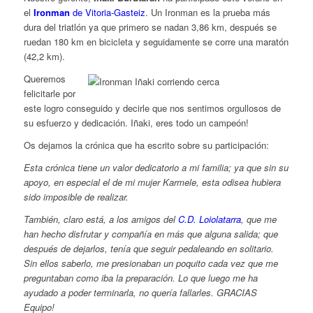
el
Ironman
de Vitoria-Gasteiz
. Un Ironman es la prueba más
dura del triatlón ya que primero se nadan 3,86 km, después se
ruedan 180 km en bicicleta y seguidamente se corre una maratón
(42,2 km).
Queremos
felicitarle por
este logro conseguido y decirle que nos sentimos orgullosos de
su esfuerzo y dedicación. Iñaki, eres todo un campeón!
Os dejamos la crónica que ha escrito sobre su participación:
Esta crónica tiene un valor dedicatorio a mi familia; ya que sin su
apoyo, en especial el de mi mujer Karmele, esta odisea hubiera
sido imposible de realizar.
También, claro está, a los amigos del
C.D. Loiolatarra
, que me
han hecho disfrutar y compañía en más que alguna salida; que
después de dejarlos, tenía que seguir pedaleando en solitario.
Sin ellos saberlo, me presionaban un poquito cada vez que me
preguntaban como iba la preparación. Lo que luego me ha
ayudado a poder terminarla, no quería fallarles. GRACIAS
Equipo!