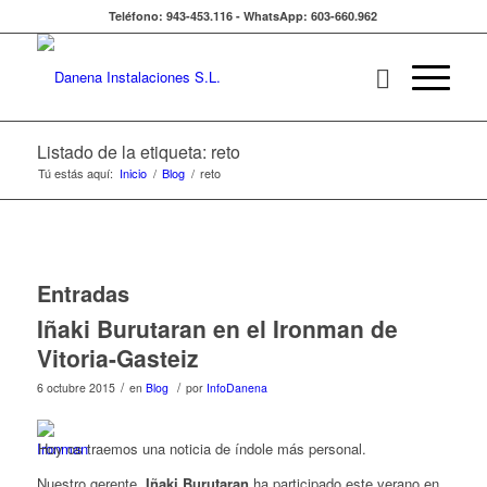
Teléfono: 943-453.116 - WhatsApp: 603-660.962
Listado de la etiqueta: reto
Tú estás aquí:
Inicio
/
Blog
/
reto
Entradas
Iñaki Burutaran en el Ironman de
Vitoria-Gasteiz
/
/
6 octubre 2015
en
Blog
por
InfoDanena
Hoy os traemos una noticia de índole más personal.
Nuestro gerente,
Iñaki Burutaran
ha participado este verano en