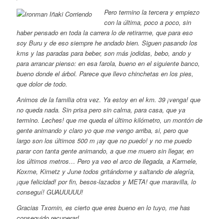
Pero termino la tercera y empiezo
con la última, poco a poco, sin
haber pensado en toda la carrera lo de retirarme, que para eso
soy Buru y de eso siempre he andado bien. Siguen pasando los
kms y las paradas para beber, son más jodidas, bebo, ando y
para arrancar pienso: en esa farola, bueno en el siguiente banco,
bueno donde el árbol. Parece que llevo chinchetas en los pies,
que dolor de todo.
Animos de la familia otra vez. Ya estoy en el km. 39 ¡venga! que
no queda nada. Sin prisa pero sin calma, para casa, que ya
termino. Leches! que me queda el último kilómetro, un montón de
gente animando y claro yo que me vengo arriba, si, pero que
largo son los últimos 500 m ¡ay que no puedo! y no me puedo
parar con tanta gente animando, a que me muero sin llegar, en
los últimos metros… Pero ya veo el arco de llegada, a Karmele,
Koxme, Kimetz y June todos gritándome y saltando de alegría,
¡que felicidad! por fin, besos-lazados y META! que maravilla, lo
conseguí! GUAUUUUU!
Gracias Txomin, es cierto que eres bueno en lo tuyo, me has
conseguido recuperar!