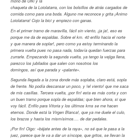
mono de Urki y la
chaqueta de la Loiolatarra, con los bolsillos de atrás cargados de
comida como para una boda. Alguno me reconoce y grita ¡Animo
Loiolatarra! Cojo la bici y empiezo con ganas.
En el primer tramo de maravilla, fácil sin viento, ¡ja ja!, eso es
porque me da de espaldas. Sobre el km. 40 enfilo hacia el norte
y que manera de soplar!, pero como ya estoy terminando la
primera vuelta pues no pasa nada, todavía quedan fuerzas para
zurrarle. Empezando la segunda vuelta, ya tengo la vejiga llena,
parezco los jubilados que salen con nosotros los
domingos, así que parada y «palante».
Segunda llegada a la zona donde más soplaba, claro está, sopla
de frente. No podía descansar un poco, y !el viento! que me saca
de mis casillas. Tercera vuelta, ¡por fin! esta es más corta y con
un buen tramo porque sopla de espaldas; que bien ahora, si que
voy fácil. Enfilo para Vitoria y los últimos kms se me hacen
eternos. Donde está la Virgen Blanca!, que ya me duele el culo,
los brazos y hasta los mismísimos…. de dar pedales.
¡Por fin! Oigo: «bájate antes de la raya», no sé que le pasa a la
juez, parece que le va a dar un síncope, que gritos, se llevan la