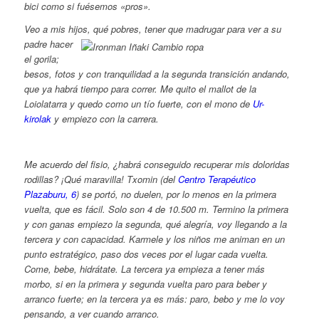
bici como si fuésemos «pros».
Veo a mis hijos, qué pobres, tener que madrugar para ver a su
padre hacer
el gorila;
besos, fotos y con tranquilidad a la segunda transición andando,
que ya habrá tiempo para correr. Me quito el mallot de la
Loiolatarra y quedo como un tío fuerte, con el mono de
Ur-
kirolak
y empiezo con la carrera.
Me acuerdo del fisio, ¿habrá conseguido recuperar mis doloridas
rodillas? ¡Qué maravilla! Txomin (del
Centro Terapéutico
Plazaburu, 6
) se portó, no duelen, por lo menos en la primera
vuelta, que es fácil. Solo son 4 de 10.500 m. Termino la primera
y con ganas empiezo la segunda, qué alegría, voy llegando a la
tercera y con capacidad. Karmele y los niños me animan en un
punto estratégico, paso dos veces por el lugar cada vuelta.
Come, bebe, hidrátate. La tercera ya empieza a tener más
morbo, si en la primera y segunda vuelta paro para beber y
arranco fuerte; en la tercera ya es más: paro, bebo y me lo voy
pensando, a ver cuando arranco.