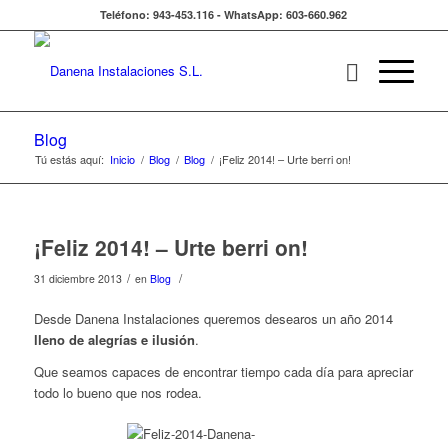
Teléfono: 943-453.116 - WhatsApp: 603-660.962
Blog
Tú estás aquí:
Inicio
/
Blog
/
Blog
/
¡Feliz 2014! – Urte berri on!
¡Feliz 2014! – Urte berri on!
/
/
31 diciembre 2013
en
Blog
Desde Danena Instalaciones queremos desearos un año 2014
lleno de alegrías e ilusión
.
Que seamos capaces de encontrar tiempo cada día para apreciar
todo lo bueno que nos rodea.