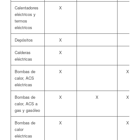
Calentadores
X
eléctricos y
termos
eléctricos
Depósitos
X
Calderas
X
eléctricas
Bombas de
X
X
calor, ACS
eléctricas
Bombas de
X
X
X
calor, ACS a
gas y gasóleo
Bombas de
X
X
calor
eléctricas