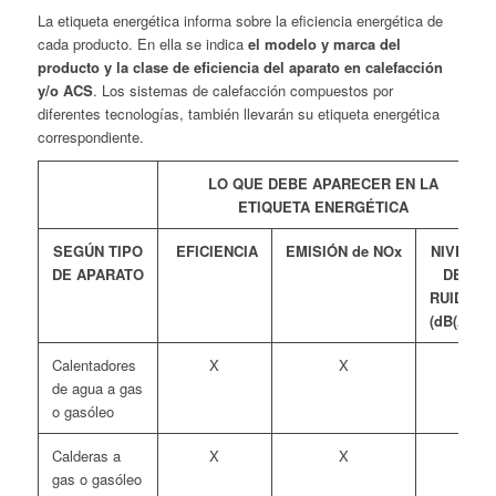
La etiqueta energética informa sobre la eficiencia energética de
cada producto. En ella se indica
el modelo y marca del
producto y la clase de eficiencia del aparato en calefacción
y/o ACS
. Los sistemas de calefacción compuestos por
diferentes tecnologías, también llevarán su etiqueta energética
correspondiente.
LO QUE DEBE APARECER EN LA
ETIQUETA
ENERGÉTICA
SEGÚN TIPO
EFICIENCIA
EMISIÓN
de
NOx
NIVEL
DE
APARATO
DE
RUIDO
(dB(A))
Calentadores
X
X
de agua a gas
o gasóleo
Calderas a
X
X
gas o gasóleo