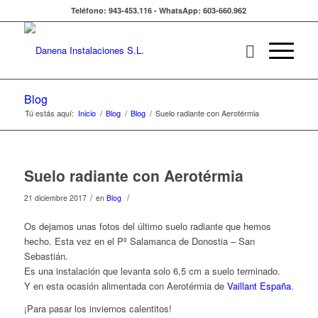
Teléfono: 943-453.116 - WhatsApp: 603-660.962
Blog
Tú estás aquí:
Inicio
/
Blog
/
Blog
/
Suelo radiante con Aerotérmia
Suelo radiante con Aerotérmia
/
/
21 diciembre 2017
en
Blog
Os dejamos unas fotos del último suelo radiante que hemos
hecho. Esta vez en el Pº Salamanca de Donostia – San
Sebastián.
Es una instalación que levanta solo 6,5 cm a suelo terminado.
Y en esta ocasión alimentada con Aerotérmia de
Vaillant España
.
¡Para pasar los inviernos calentitos!